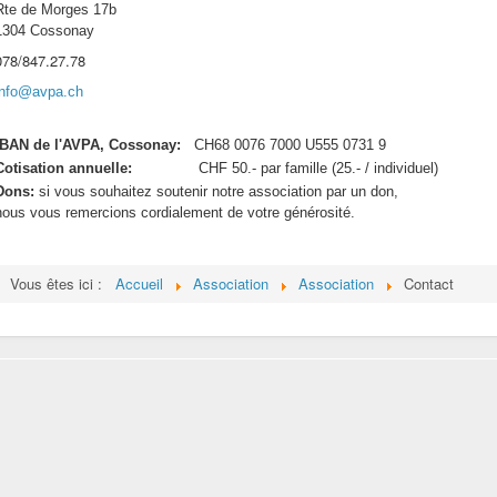
Rte de Morges 17b
1304 Cossonay
078/847.27.78
info@avpa.ch
IBAN de l'AVPA, Cossonay:
CH68 0076 7000 U555 0731 9
Cotisation annuelle:
CHF 50.- par famille (25.- / individuel)
Dons:
si vous souhaitez soutenir notre association par un don,
nous vous remercions cordialement de votre générosité.
Vous êtes ici :
Accueil
Association
Association
Contact