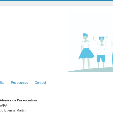
lial
Ressources
Contact
Adresse de
l'asso
ciation
AVPA
c/o Etienne Martin