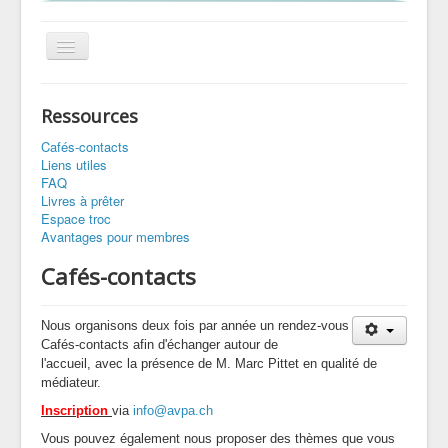
Basculer
la
navigation
Accueil
Ressources
Association
Cafés-contacts
Accueil familial
Liens utiles
FAQ
Ressources
Livres à prêter
Espace troc
Contact
Avantages pour membres
Cafés-contacts
Nous organisons deux fois par année un rendez-vous
Cafés-contacts afin d'échanger autour de
l'accueil,
avec la présence de M. Marc Pittet en qualité de
médiateur.
Inscription
via
info@avpa.ch
Vous pouvez également nous proposer des thèmes que vous